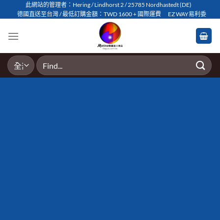
Skip
此網站的管理者：Hering / Lindhorst 2 / 25785 Nordhastedt (DE)
德國直送至台灣 / 最低訂購金額：TWD 1600 + 國際運費
EZ WAY易利委
to
content
搜
尋
關
鍵
字:
MESSAGE BOX
ELEMENT
Create beautiful Call to Action areas.