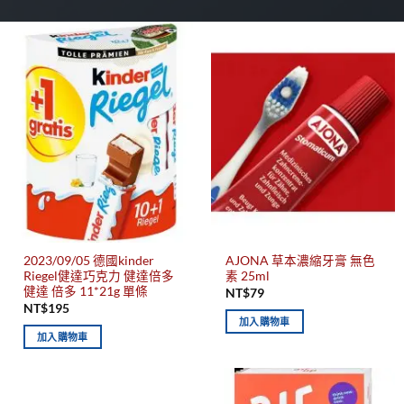
2023/09/05 德國kinder
AJONA 草本濃縮牙膏 無色
Riegel健達巧克力 健達倍多
素 25ml
健達 倍多 11*21g 單條
NT$
79
NT$
195
加入購物車
加入購物車