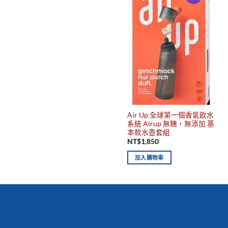
Air Up 全球第一個香氣飲水
系統 Airup 無糖，無添加 基
本款水壺套組
NT$
1,850
加入購物車
你有發現這些嗎？不要錯過！
新到商品
最佳