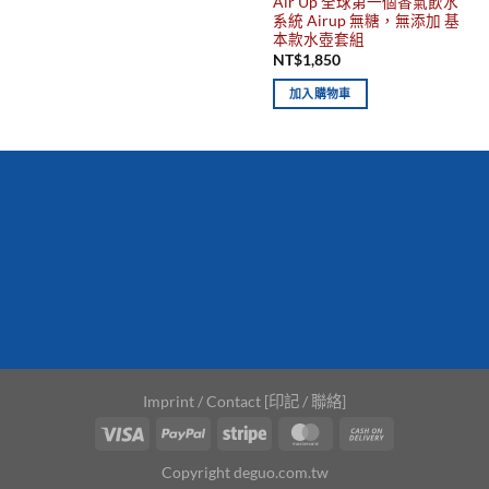
Air Up 全球第一個香氣飲水
系統 Airup 無糖，無添加 基
本款水壺套組
NT$
1,850
加入購物車
你有發現這些嗎？不要錯過！
新到商品
最佳
保質期，立即
搶購！
Imprint / Contact [印記 / 聯絡]
Copyright deguo.com.tw