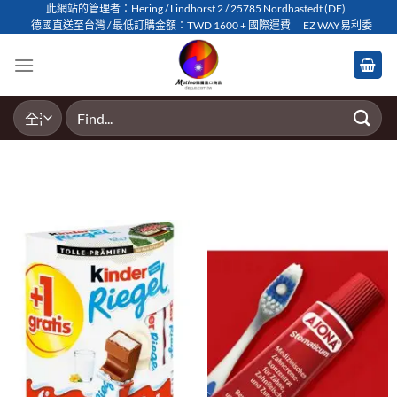
Skip
此網站的管理者：Hering / Lindhorst 2 / 25785 Nordhastedt (DE)
德國直送至台灣 / 最低訂購金額：TWD 1600 + 國際運費
EZ WAY易利委
to
content
搜
尋
關
鍵
字: