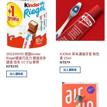
2023/09/05 德國kinder
AJONA 草本濃縮牙膏 無色
Riegel健達巧克力 健達倍多
素 25ml
健達 倍多 11*21g 單條
NT$
79
NT$
195
加入購物車
加入購物車