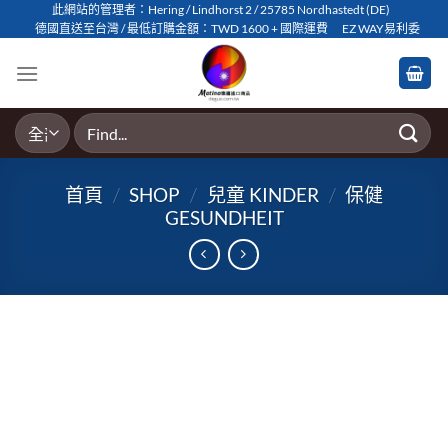
Skip
此網站的管理者：Hering / Lindhorst 2 / 25785 Nordhastedt (DE)
德國直送至台灣 / 最低訂購金額：TWD 1600 + 國際運費
EZ WAY易利委
to
content
搜
尋
關
首頁
/
SHOP
/
兒童 KINDER
/
保健
鍵
GESUNDHEIT
字: