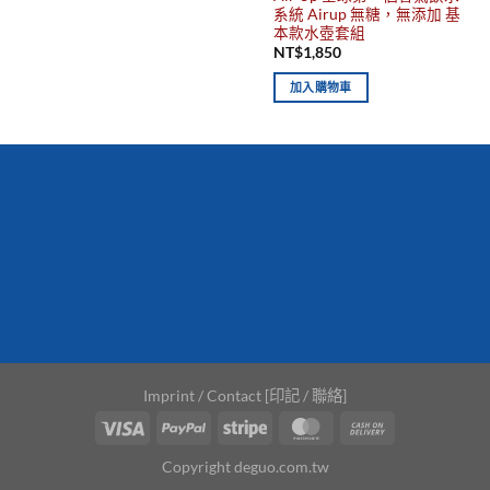
系統 Airup 無糖，無添加 基
本款水壺套組
NT$
1,850
加入購物車
你有發現這些嗎？不要錯過！
新到商品
最佳
保質期，立即
搶購！
Imprint / Contact [印記 / 聯絡]
Copyright deguo.com.tw