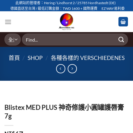
Skip
此網站的管理者：Hering / Lindhorst 2 / 25785 Nordhastedt (DE)
德國直送至台灣 / 最低訂購金額：TWD 1600 + 國際運費
EZ WAY易利委
to
content
搜
尋
關
首頁
/
SHOP
/
各種各樣的 VERSCHIEDENES
鍵
字:
Blistex MED PLUS 神奇修護小圓罐護唇膏
7g