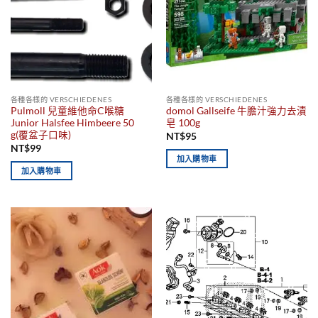
各種各樣的 VERSCHIEDENES
各種各樣的 VERSCHIEDENES
Pulmoll 兒童維他命C喉糖
domol Gallseife 牛膽汁強力去漬
Junior Halsfee Himbeere 50
皂 100g
g(覆盆子口味)
NT$
95
NT$
99
加入購物車
加入購物車