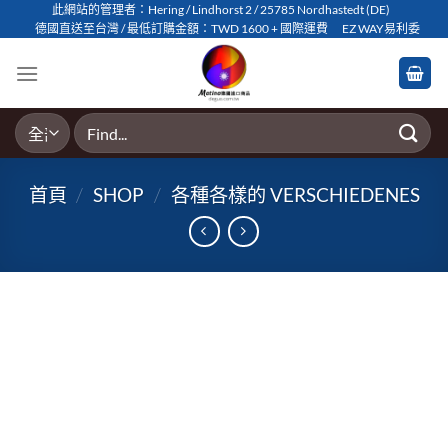
Skip
此網站的管理者：Hering / Lindhorst 2 / 25785 Nordhastedt (DE)
德國直送至台灣 / 最低訂購金額：TWD 1600 + 國際運費
EZ WAY易利委
to
content
搜
尋
關
首頁
/
SHOP
/
各種各樣的 VERSCHIEDENES
鍵
字: