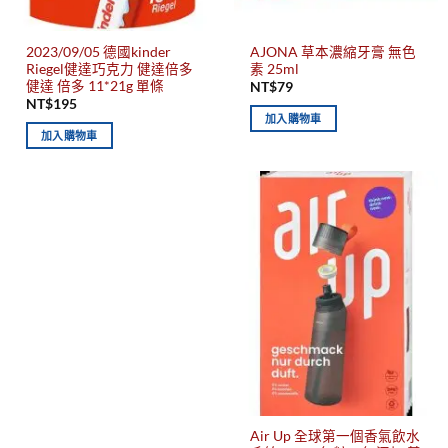
2023/09/05 德國kinder
AJONA 草本濃縮牙膏 無色
Riegel健達巧克力 健達倍多
素 25ml
健達 倍多 11*21g 單條
NT$
79
NT$
195
加入購物車
加入購物車
Air Up 全球第一個香氣飲水