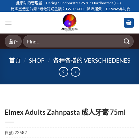
Skip
此網站的管理者：Hering / Lindhorst 2 / 25785 Nordhastedt (DE)
德國直送至台灣 / 最低訂購金額：TWD 1600 + 國際運費
EZ WAY易利委
to
content
搜
尋
關
首頁
/
SHOP
/
各種各樣的 VERSCHIEDENES
鍵
字:
Elmex Adults Zahnpasta 成人牙膏 75ml
貨號:
22582