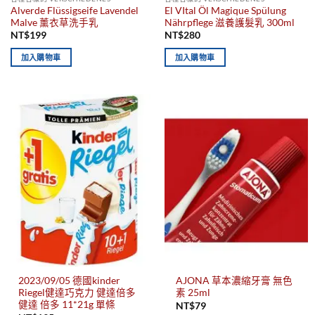
Alverde Flüssigseife Lavendel
El VItal Öl Magique Spülung
Malve 薰衣草洗手乳
Nährpflege 滋養護髮乳 300ml
NT$
199
NT$
280
加入購物車
加入購物車
2023/09/05 德國kinder
AJONA 草本濃縮牙膏 無色
Riegel健達巧克力 健達倍多
素 25ml
健達 倍多 11*21g 單條
NT$
79