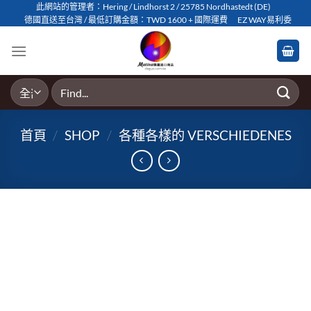
Skip
此網站的管理者：Hering / Lindhorst 2 / 25785 Nordhastedt (DE)
德國直送至台灣 / 最低訂購金額：TWD 1600 + 國際運費
EZ WAY易利委
to
content
搜
尋
關
首頁
/
SHOP
/
各種各樣的 VERSCHIEDENES
鍵
字: