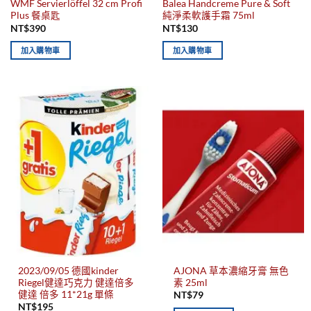
WMF Servierlöffel 32 cm Profi
Balea Handcreme Pure & Soft
Plus 餐桌匙
純淨柔軟護手霜 75ml
NT$
390
NT$
130
加入購物車
加入購物車
2023/09/05 德國kinder
AJONA 草本濃縮牙膏 無色
Riegel健達巧克力 健達倍多
素 25ml
健達 倍多 11*21g 單條
NT$
79
NT$
195