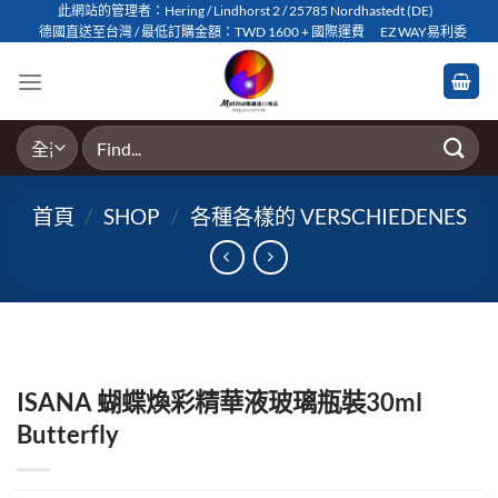
Skip
此網站的管理者：Hering / Lindhorst 2 / 25785 Nordhastedt (DE)
德國直送至台灣 / 最低訂購金額：TWD 1600 + 國際運費
EZ WAY易利委
to
content
搜
尋
關
首頁
/
SHOP
/
各種各樣的 VERSCHIEDENES
鍵
字:
ISANA 蝴蝶煥彩精華液玻璃瓶裝30ml
Butterfly