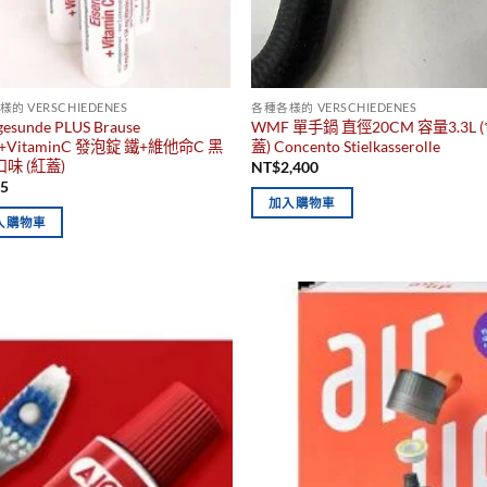
的 VERSCHIEDENES
各種各樣的 VERSCHIEDENES
gesunde PLUS Brause
WMF 單手鍋 直徑20CM 容量3.3L 
en+VitaminC 發泡錠 鐵+維他命C 黑
蓋) Concento Stielkasserolle
味 (紅蓋)
NT$
2,400
55
加入購物車
入購物車