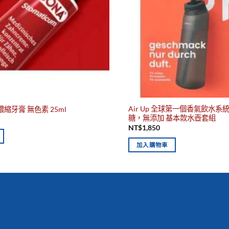
Air Up 全球第一個香氣飲水系統 A
濃縮牙膏 無色素 25ml
糖，無添加 基本款水壺套組
NT$
1,850
加入購物車
你有發現這些嗎？不要錯過！