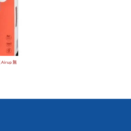
irup 無