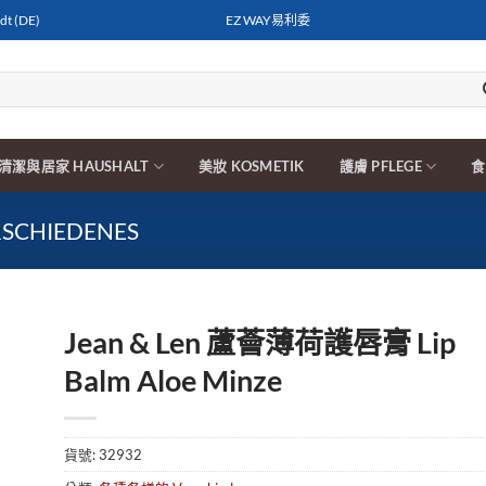
t (DE)
EZ WAY易利委
清潔與居家 HAUSHALT
美妝 KOSMETIK
護膚 PFLEGE
食
CHIEDENES
Jean & Len 蘆薈薄荷護唇膏 Lip
Balm Aloe Minze
貨號:
32932