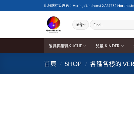
Skip
此網站的管理者：Hering / Lindhorst 2 / 25785 Nordhasted
to
content
搜
尋
關
鍵
字:
餐具與廚具KÜCHE
兒童 KINDER
首頁
/
SHOP
/
各種各樣的 VERS