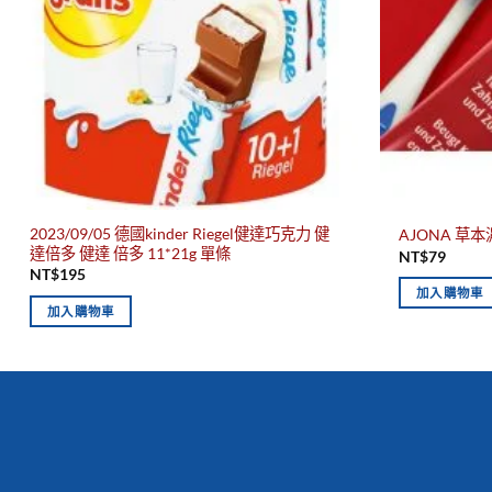
2023/09/05 德國kinder Riegel健達巧克力 健
AJONA 草本
達倍多 健達 倍多 11*21g 單條
NT$
79
NT$
195
加入購物車
加入購物車