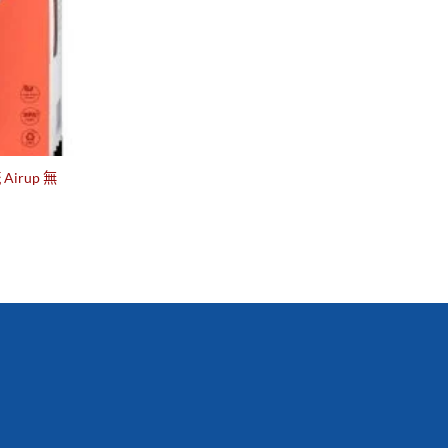
irup 無
搶購！