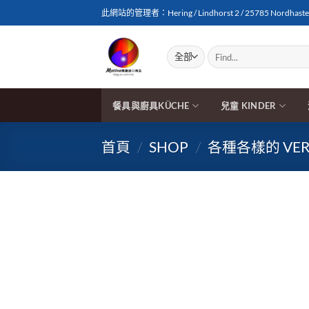
Skip
此網站的管理者：Hering / Lindhorst 2 / 25785 Nordhasted
to
content
搜
尋
關
鍵
字:
餐具與廚具KÜCHE
兒童 KINDER
首頁
/
SHOP
/
各種各樣的 VERS