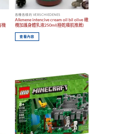
各種各樣的 VERSCHIEDENES
Alkmene intencive cream oil bil olive 橄
 有機
欖加護身體乳液250ml(極乾癢肌推薦)
查看內容