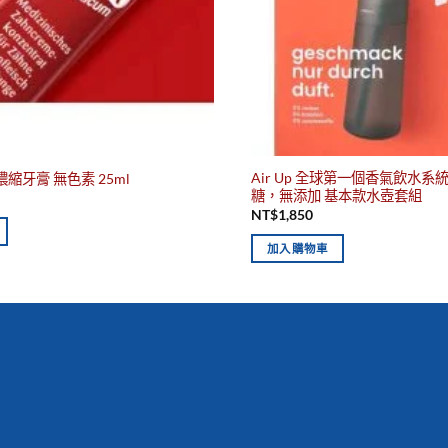
Air Up 全球第一個香氣飲水系統 A
濃縮牙膏 無色素 25ml
糖，無添加 基本款水壺套組
NT$
1,850
加入購物車
你有發現這些嗎？不要錯過！
商品
最佳保質期，立即