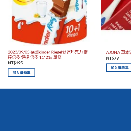
2023/09/05 德國kinder Riegel健達巧克力 健
AJONA 草本
達倍多 健達 倍多 11*21g 單條
NT$
79
NT$
195
加入購物車
加入購物車
新到