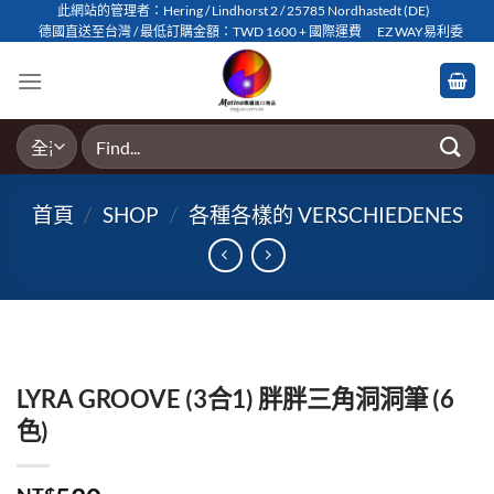
Skip
此網站的管理者：Hering / Lindhorst 2 / 25785 Nordhastedt (DE)
德國直送至台灣 / 最低訂購金額：TWD 1600 + 國際運費
EZ WAY易利委
to
content
搜
尋
關
首頁
/
SHOP
/
各種各樣的 VERSCHIEDENES
鍵
字:
LYRA GROOVE (3合1) 胖胖三角洞洞筆 (6
色)