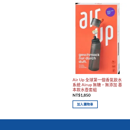
Air Up 全球第一個香氣飲水
系統 Airup 無糖，無添加 基
本款水壺套組
NT$
1,850
加入購物車
你有發現這些嗎？不要錯過！