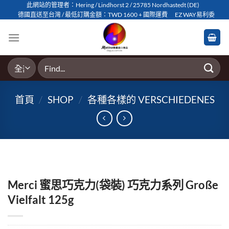
Skip
此網站的管理者：Hering / Lindhorst 2 / 25785 Nordhastedt (DE)
德國直送至台灣 / 最低訂購金額：TWD 1600 + 國際運費
EZ WAY易利委
to
content
搜
尋
關
首頁
/
SHOP
/
各種各樣的 VERSCHIEDENES
鍵
字:
Merci 蜜思巧克力(袋裝) 巧克力系列 Große
Vielfalt 125g