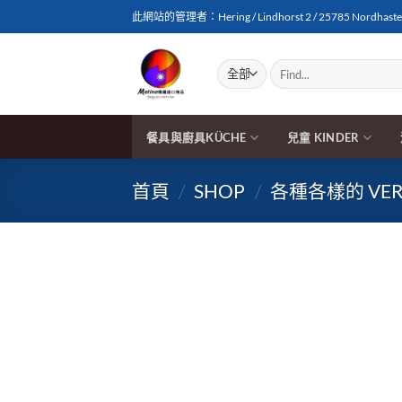
Skip
此網站的管理者：Hering / Lindhorst 2 / 25785 Nordhasted
to
content
搜
尋
關
鍵
字:
餐具與廚具KÜCHE
兒童 KINDER
首頁
/
SHOP
/
各種各樣的 VERS