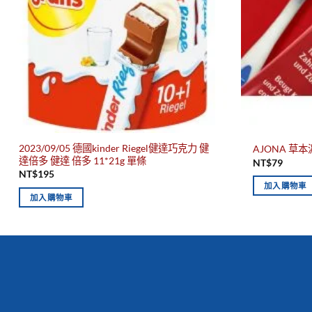
2023/09/05 德國kinder Riegel健達巧克力 健
AJONA 草本
達倍多 健達 倍多 11*21g 單條
NT$
79
NT$
195
加入購物車
加入購物車