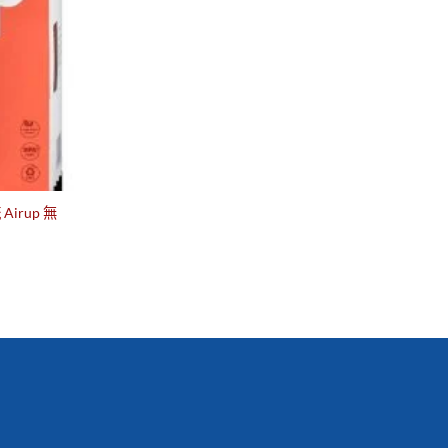
irup 無