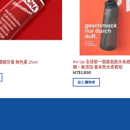
Air Up 全球第一個香氣飲水系統 A
濃縮牙膏 無色素 25ml
糖，無添加 基本款水壺套組
NT$
1,850
加入購物車
你有發現這些嗎？不要錯過！