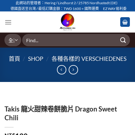
Skip
此網站的管理者：Hering / Lindhorst 2 / 25785 Nordhastedt (DE)
德國直送至台灣 / 最低訂購金額：TWD 1600 + 國際運費
EZ WAY易利委
to
content
搜
尋
關
首頁
/
SHOP
/
各種各樣的 VERSCHIEDENES
鍵
字:
Takis 龍火甜辣卷餅脆片 Dragon Sweet
Chili