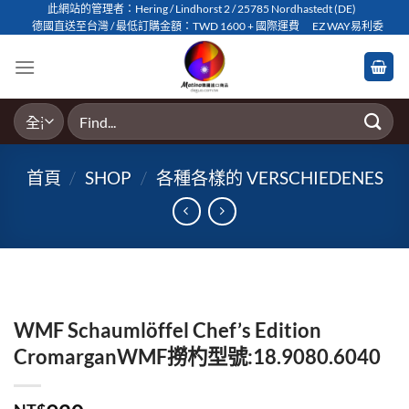
Skip
此網站的管理者：Hering / Lindhorst 2 / 25785 Nordhastedt (DE)
德國直送至台灣 / 最低訂購金額：TWD 1600 + 國際運費
EZ WAY易利委
to
content
搜
尋
關
首頁
/
SHOP
/
各種各樣的 VERSCHIEDENES
鍵
字:
WMF Schaumlöffel Chef’s Edition
CromarganWMF撈杓型號:18.9080.6040