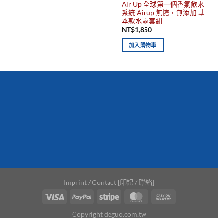
Air Up 全球第一個香氣飲水
系統 Airup 無糖，無添加 基
本款水壺套組
NT$
1,850
加入購物車
你有發現這些嗎？不要錯過！
新到商品
最佳
保質期，立即
搶購！
Imprint / Contact [印記 / 聯絡]
Copyright deguo.com.tw