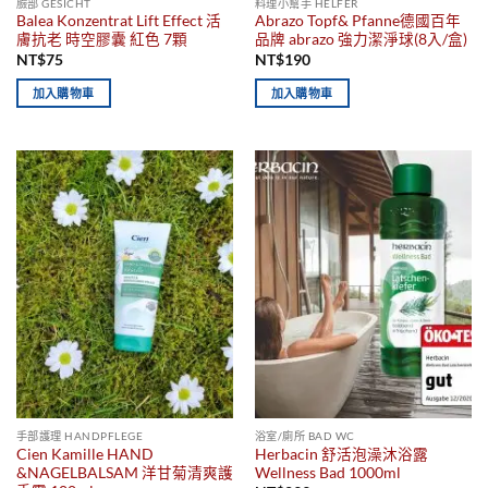
臉部 GESICHT
料理小幫手 HELFER
Balea Konzentrat Lift Effect 活
Abrazo Topf& Pfanne德國百年
膚抗老 時空膠囊 紅色 7顆
品牌 abrazo 強力潔淨球(8入/盒)
NT$
75
NT$
190
加入購物車
加入購物車
手部護理 HANDPFLEGE
浴室/廁所 BAD WC
Cien Kamille HAND
Herbacin 舒活泡澡沐浴露
&NAGELBALSAM 洋甘菊清爽護
Wellness Bad 1000ml