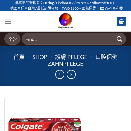
Skip
此網站的管理者：Hering / Lindhorst 2 / 25785 Nordhastedt (DE)
德國直送至台灣 / 最低訂購金額：TWD 1600 + 國際運費
EZ WAY易利委
to
content
搜
尋
關
首頁
/
SHOP
/
護膚 PFLEGE
/
口腔保健
鍵
ZAHNPFLEGE
字: