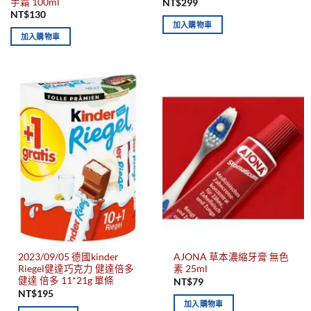
手霜 100ml
NT$
299
NT$
130
加入購物車
加入購物車
2023/09/05 德國kinder
AJONA 草本濃縮牙膏 無色
Riegel健達巧克力 健達倍多
素 25ml
健達 倍多 11*21g 單條
NT$
79
NT$
195
加入購物車