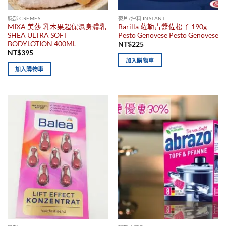
臉部 CREMES
麥片/沖料 INSTANT
MIXA 美莎 乳木果超保濕身體乳
Barilla 蘿勒青醬佐松子 190g
SHEA ULTRA SOFT
Pesto Genovese Pesto Genovese
BODYLOTION 400ML
NT$
225
NT$
395
加入購物車
加入購物車