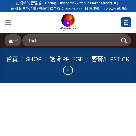
Skip
此網站的管理者：Hering / Lindhorst 2 / 25785 Nordhastedt (DE)
德國直送至台灣 / 最低訂購金額：TWD 1600 + 國際運費
EZ WAY易利委
to
content
搜
尋
關
首頁
/
SHOP
/
護膚 PFLEGE
/
唇膏/LIPSTICK
鍵
字: