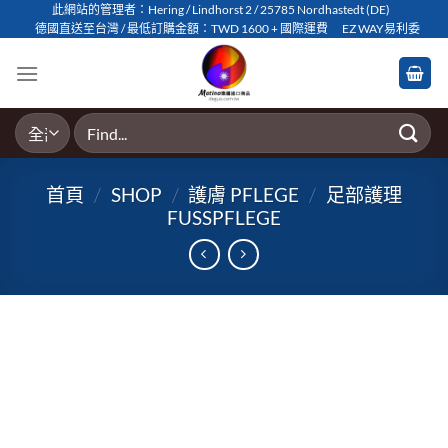
Skip
此網站的管理者：Hering / Lindhorst 2 / 25785 Nordhastedt (DE)
德國直送至台灣 / 最低訂購金額：TWD 1600 + 國際運費
EZ WAY易利委
to
content
搜
尋
關
首頁
/
SHOP
/
護膚 PFLEGE
/
足部​護理
鍵
FUSSPFLEGE
字: