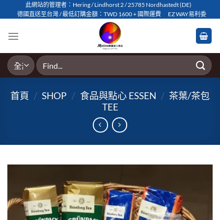
Skip
此網站的管理者：Hering / Lindhorst 2 / 25785 Nordhastedt (DE)
德國直送至台灣 / 最低訂購金額：TWD 1600 + 國際運費
EZ WAY易利委
to
content
搜
尋
關
首頁
/
SHOP
/
食品與點心 ESSEN
/
茶葉/茶包
鍵
TEE
字: