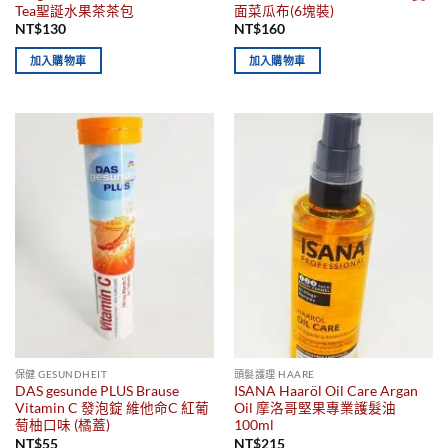
Tea聖誕水果茶茶包
面菜瓜布(6塊裝)
NT$
130
NT$
160
加入購物車
加入購物車
保健 GESUNDHEIT
頭髮護理 HAARE
DAS gesunde PLUS Brause
ISANA Haaröl Oil Care Argan
Vitamin C 發泡錠 維他命C 紅葡
Oil 摩洛哥堅果專業護髮油
萄柚口味 (橘蓋)
100ml
NT$
55
NT$
215