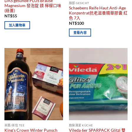
DAS gesunde PLUS Brause
臉部 GESICHT
Magnesium 發泡錠 鎂 檸檬口味
Schaebens Reife Haut Anti-Age
(綠蓋)
Konzentrat抗老滋養精華膠囊 紅
NT$
55
色 7入
NT$
100
加入購物車
查看內容
茶葉/茶包 TEE
廚房清潔 KÜCHE
King’s Crown Winter Punsch
Vileda 6er SPARPACK Glitzi 雙