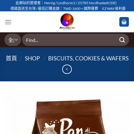
Skip
此網站的管理者：Hering / Lindhorst 2 / 25785 Nordhastedt (DE)
德國直送至台灣 / 最低訂購金額：TWD 1600 + 國際運費
EZ WAY易利委
to
content
搜
尋
關
首頁
/
SHOP
/
BISCUITS, COOKIES & WAFERS
鍵
字: