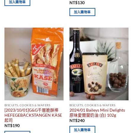
加入購物車
NT$
130
加入購物車
BISCUITS, COOKIES & WAFERS
BISCUITS, COOKIES & WAFERS
[2023/10/01]G&G千層脆酥棒
2024/01 Baileys Mini Delights
HEFEGEBÄCKSTANGEN KÄSE
原味愛爾蘭奶油 (白) 102g
起司
NT$
240
NT$
190
加入購物車