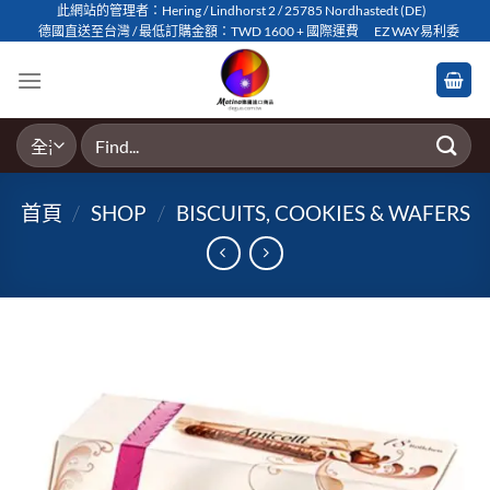
Skip
此網站的管理者：Hering / Lindhorst 2 / 25785 Nordhastedt (DE)
德國直送至台灣 / 最低訂購金額：TWD 1600 + 國際運費
EZ WAY易利委
to
content
搜
尋
關
首頁
/
SHOP
/
BISCUITS, COOKIES & WAFERS
鍵
字: