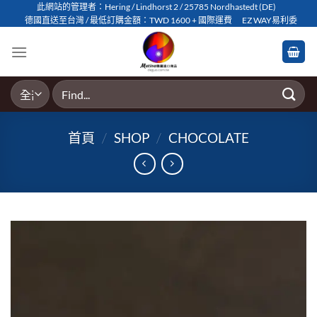
Skip
此網站的管理者：Hering / Lindhorst 2 / 25785 Nordhastedt (DE)
德國直送至台灣 / 最低訂購金額：TWD 1600 + 國際運費
EZ WAY易利委
to
content
搜
尋
關
首頁
/
SHOP
/
CHOCOLATE
鍵
字: