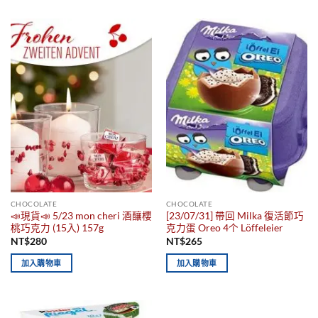
CHOCOLATE
CHOCOLATE
📣現貨📣 5/23 mon cheri 酒釀櫻
[23/07/31] 帶回 Milka 復活節巧
桃巧克力 (15入) 157g
克力蛋 Oreo 4个 Löffeleier
NT$
280
NT$
265
加入購物車
加入購物車