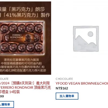
OLATE
CHOCOLATE
04/2024［預購8天到貨!］義大利限
YFOOD VEGAN BROWNIE&CHO
FERRERO RONDNOIR 頂級黑巧克
NT$
162
莎禮盒 14粒裝
299
加入購物車
入購物車