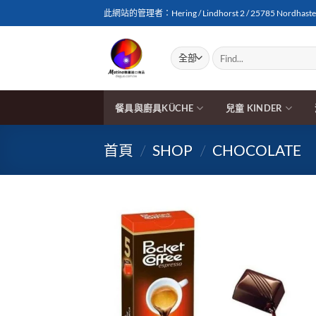
Skip
此網站的管理者：Hering / Lindhorst 2 / 25785 Nordhasted
to
content
搜
尋
關
鍵
字:
餐具與廚具KÜCHE
兒童 KINDER
首頁
/
SHOP
/
CHOCOLATE