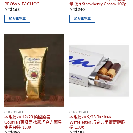
BROWNIE&CHOC
量 (粉) Strawberry Cream 102g
NT$
162
NT$
240
加入購物車
加入購物車
CHOCOLATE
CHOCOLATE
📣現貨📣 12/23 德國原裝
📣現貨📣 9/23 Bahlsen
Goufrais頂級黑松露巧克力簡易
Waffeletten 巧克力半覆蓋酥脆
金色袋裝 150g
捲 100g
NT$
450
NT$
185