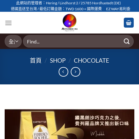
Skip
此網站的管理者：Hering / Lindhorst 2 / 25785 Nordhastedt (DE)
德國直送至台灣 / 最低訂購金額：TWD 1600 + 國際運費
EZ WAY易利委
to
content
搜
尋
關
首頁
/
SHOP
/
CHOCOLATE
鍵
字: