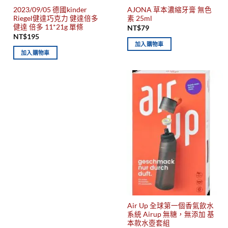
2023/09/05 德國kinder
AJONA 草本濃縮牙膏 無色
Riegel健達巧克力 健達倍多
素 25ml
健達 倍多 11*21g 單條
NT$
79
NT$
195
加入購物車
加入購物車
Air Up 全球第一個香氣飲水
系統 Airup 無糖，無添加 基
本款水壺套組