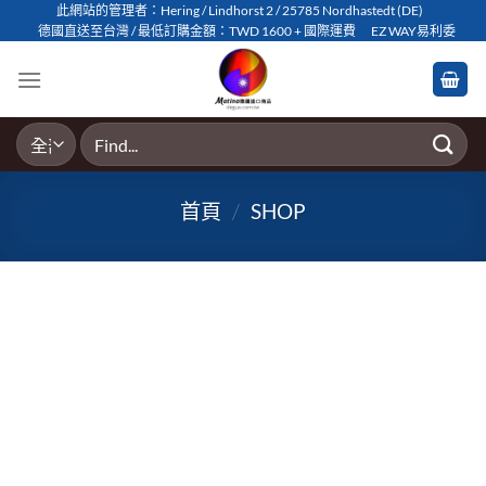
Skip
此網站的管理者：Hering / Lindhorst 2 / 25785 Nordhastedt (DE)
德國直送至台灣 / 最低訂購金額：TWD 1600 + 國際運費
EZ WAY易利委
to
content
搜
尋
關
首頁
/
SHOP
鍵
字: