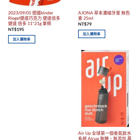
2023/09/05 德國kinder
AJONA 草本濃縮牙膏 無色
Riegel健達巧克力 健達倍多
素 25ml
健達 倍多 11*21g 單條
NT$
79
NT$
195
加入購物車
加入購物車
Air Up 全球第一個香氣飲水
系統 Airup 無糖，無添加 基