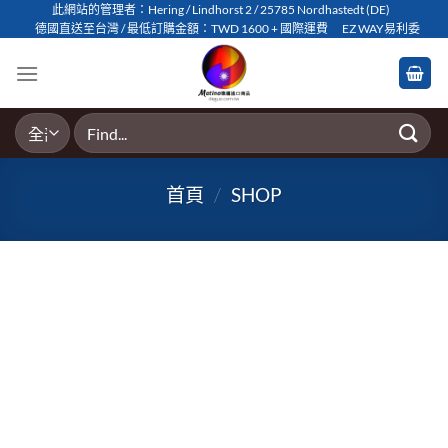
Skip
此網站的管理者：Hering / Lindhorst 2 / 25785 Nordhastedt (DE)
德國直送至台灣 / 最低訂購金額：TWD 1600 + 國際運費
EZ WAY易利委
to
content
搜
尋
關
首頁
/
SHOP
鍵
字: