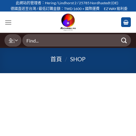
Skip
此網站的管理者：Hering / Lindhorst 2 / 25785 Nordhastedt (DE)
德國直送至台灣 / 最低訂購金額：TWD 1600 + 國際運費
EZ WAY易利委
to
content
搜
尋
關
首頁
/
SHOP
鍵
字: