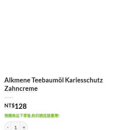
Alkmene Teebaumöl Kariesschutz
Zahncreme
128
NT$
預購商品下單後,約四週抵達臺灣!
Alkmene Teebaumöl Kariesschutz Zahncreme 數量