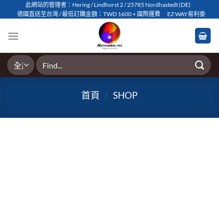
Skip
此網站的管理者：Hering / Lindhorst 2 / 25785 Nordhastedt (DE)
德國直送至台灣 / 最低訂購金額：TWD 1600 + 國際運費
EZ WAY易利委
to
content
搜
尋
關
首頁
/
SHOP
鍵
字: