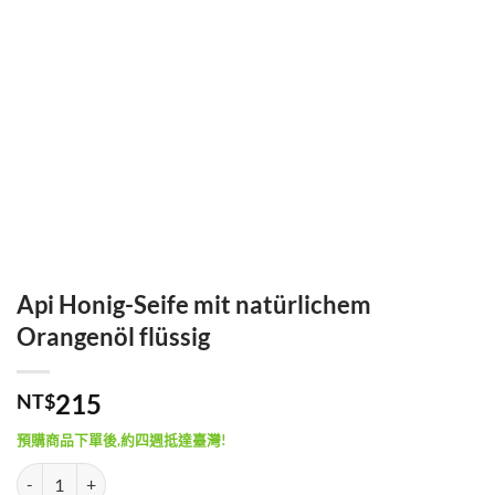
Api Honig-Seife mit natürlichem
Orangenöl flüssig
215
NT$
預購商品下單後,約四週抵達臺灣!
Api Honig-Seife mit natürlichem Orangenöl flüssig 數量