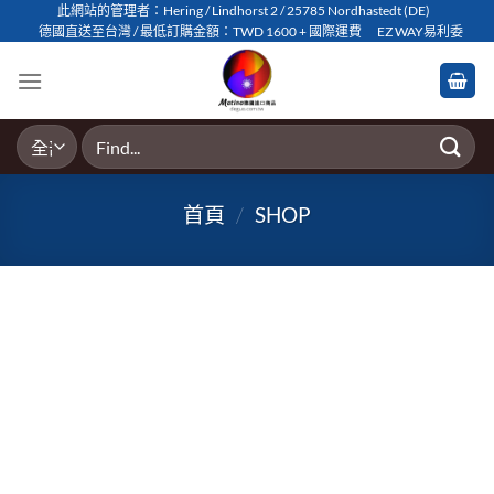
Skip
此網站的管理者：Hering / Lindhorst 2 / 25785 Nordhastedt (DE)
德國直送至台灣 / 最低訂購金額：TWD 1600 + 國際運費
EZ WAY易利委
to
content
搜
尋
關
首頁
/
SHOP
鍵
字: