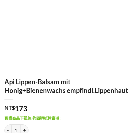
Api Lippen-Balsam mit
Honig+Bienenwachs empfindl.Lippenhaut
173
NT$
預購商品下單後,約四週抵達臺灣!
Api Lippen-Balsam mit Honig+Bienenwachs empfindl.Lippenhaut 數量