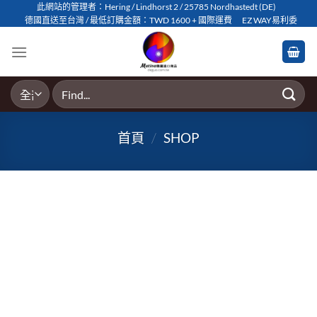
Skip
此網站的管理者：Hering / Lindhorst 2 / 25785 Nordhastedt (DE)
德國直送至台灣 / 最低訂購金額：TWD 1600 + 國際運費
EZ WAY易利委
to
content
搜
尋
關
首頁
/
SHOP
鍵
字: