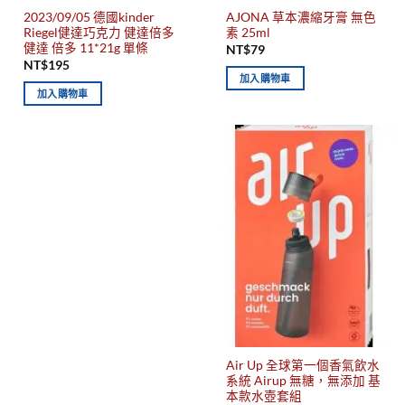
2023/09/05 德國kinder
AJONA 草本濃縮牙膏 無色
Riegel健達巧克力 健達倍多
素 25ml
健達 倍多 11*21g 單條
NT$
79
NT$
195
加入購物車
加入購物車
Air Up 全球第一個香氣飲水
系統 Airup 無糖，無添加 基
本款水壺套組