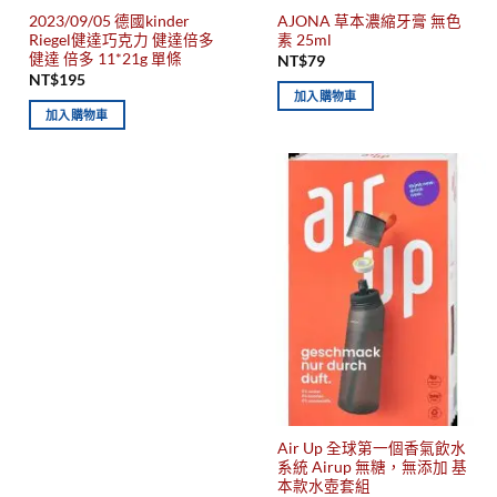
2023/09/05 德國kinder
AJONA 草本濃縮牙膏 無色
Riegel健達巧克力 健達倍多
素 25ml
健達 倍多 11*21g 單條
NT$
79
NT$
195
加入購物車
加入購物車
Air Up 全球第一個香氣飲水
系統 Airup 無糖，無添加 基
本款水壺套組