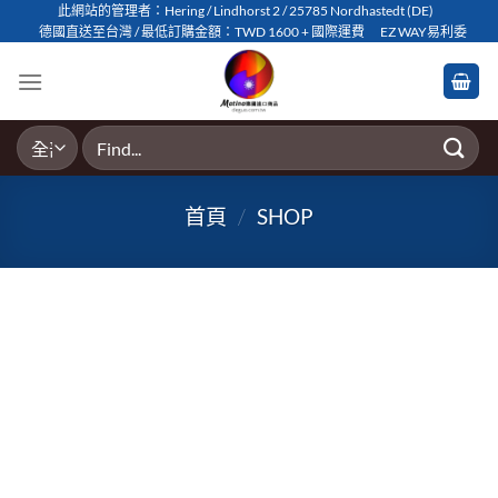
Skip
此網站的管理者：Hering / Lindhorst 2 / 25785 Nordhastedt (DE)
德國直送至台灣 / 最低訂購金額：TWD 1600 + 國際運費
EZ WAY易利委
to
content
搜
尋
關
首頁
/
SHOP
鍵
字: