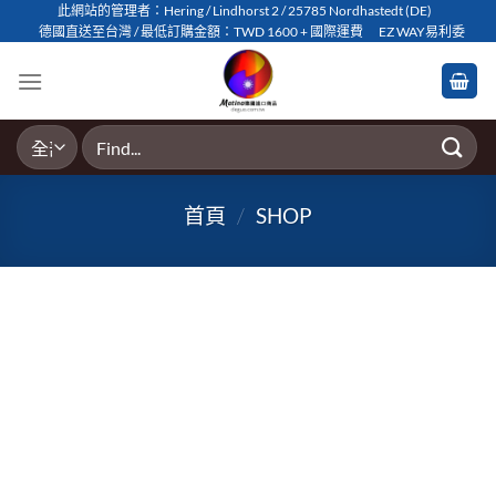
Skip
此網站的管理者：Hering / Lindhorst 2 / 25785 Nordhastedt (DE)
德國直送至台灣 / 最低訂購金額：TWD 1600 + 國際運費
EZ WAY易利委
to
content
搜
尋
關
首頁
/
SHOP
鍵
字: