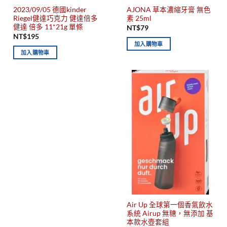
2023/09/05 德國kinder
AJONA 草本濃縮牙膏 無色
Riegel健達巧克力 健達倍多
素 25ml
健達 倍多 11*21g 單條
NT$
79
NT$
195
加入購物車
加入購物車
Air Up 全球第一個香氣飲水
系統 Airup 無糖，無添加 基
本款水壺套組