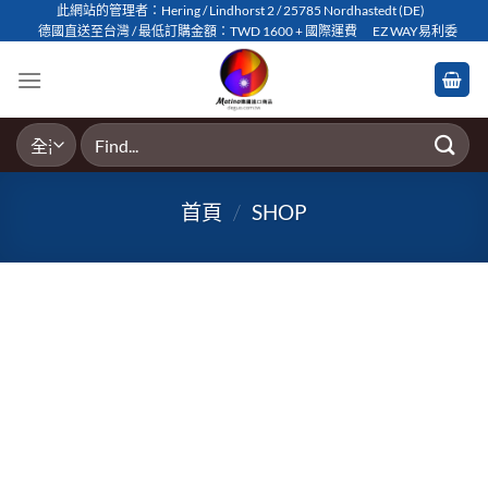
Skip
此網站的管理者：Hering / Lindhorst 2 / 25785 Nordhastedt (DE)
德國直送至台灣 / 最低訂購金額：TWD 1600 + 國際運費
EZ WAY易利委
to
content
搜
尋
關
首頁
/
SHOP
鍵
字: