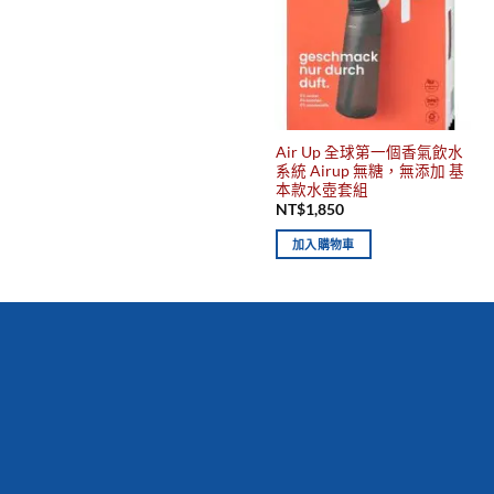
Air Up 全球第一個香氣飲水
系統 Airup 無糖，無添加 基
本款水壺套組
NT$
1,850
加入購物車
你有發現這些嗎？不要錯過！
新到商品
最佳
保質期，立即
搶購！