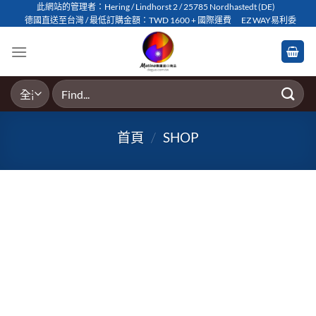
Skip
此網站的管理者：Hering / Lindhorst 2 / 25785 Nordhastedt (DE)
德國直送至台灣 / 最低訂購金額：TWD 1600 + 國際運費
EZ WAY易利委
to
content
搜
尋
關
首頁
/
SHOP
鍵
字: