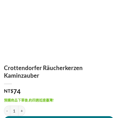
Crottendorfer Räucherkerzen
Kaminzauber
74
NT$
預購商品下單後,約四週抵達臺灣!
Crottendorfer Räucherkerzen Kaminzauber 數量