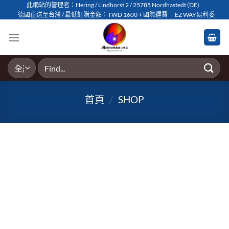
Skip
此網站的管理者：Hering / Lindhorst 2 / 25785 Nordhastedt (DE)
德國直送至台灣 / 最低訂購金額：TWD 1600 + 國際運費
EZ WAY易利委
to
content
搜
尋
關
首頁
/
SHOP
鍵
字: