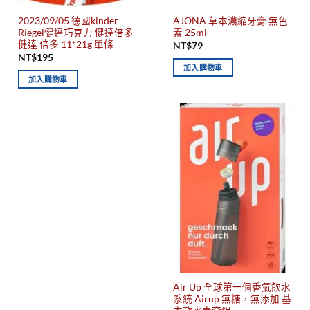
2023/09/05 德國kinder
AJONA 草本濃縮牙膏 無色
Riegel健達巧克力 健達倍多
素 25ml
健達 倍多 11*21g 單條
NT$
79
NT$
195
加入購物車
加入購物車
Air Up 全球第一個香氣飲水
系統 Airup 無糖，無添加 基