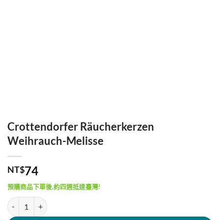
Crottendorfer Räucherkerzen
Weihrauch-Melisse
74
NT$
預購商品下單後,約四週抵達臺灣!
Crottendorfer Räucherkerzen Weihrauch-Melisse 數量