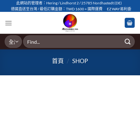
Skip
此網站的管理者：Hering / Lindhorst 2 / 25785 Nordhastedt (DE)
德國直送至台灣 / 最低訂購金額：TWD 1600 + 國際運費
EZ WAY易利委
to
content
搜
尋
關
首頁
/
SHOP
鍵
字: