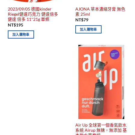
2023/09/05 德國kinder
AJONA 草本濃縮牙膏 無色
Riegel健達巧克力 健達倍多
素 25ml
健達 倍多 11*21g 單條
NT$
79
NT$
195
加入購物車
加入購物車
Air Up 全球第一個香氣飲水
系統 Airup 無糖，無添加 基