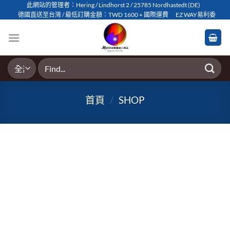
Skip
此網站的管理者：Hering / Lindhorst 2 / 25785 Nordhastedt (DE)
德國直送至台灣 / 最低訂購金額：TWD 1600 + 國際運費
EZ WAY易利委
to
content
搜
尋
關
首頁
/
SHOP
鍵
字: