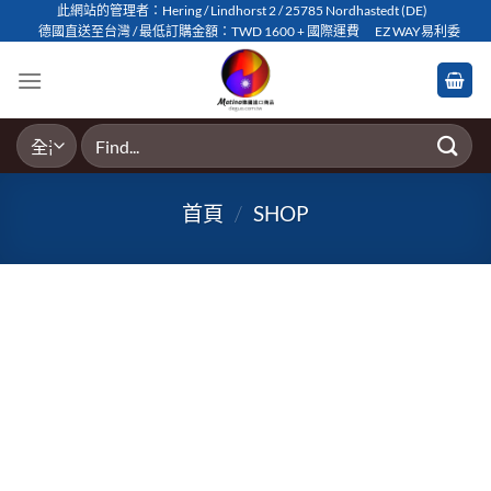
Skip
此網站的管理者：Hering / Lindhorst 2 / 25785 Nordhastedt (DE)
德國直送至台灣 / 最低訂購金額：TWD 1600 + 國際運費
EZ WAY易利委
to
content
搜
尋
關
首頁
/
SHOP
鍵
字: