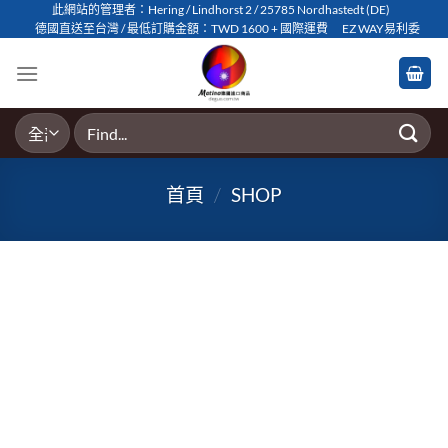
Skip
此網站的管理者：Hering / Lindhorst 2 / 25785 Nordhastedt (DE)
德國直送至台灣 / 最低訂購金額：TWD 1600 + 國際運費
EZ WAY易利委
to
content
搜
尋
關
首頁
/
SHOP
鍵
字: