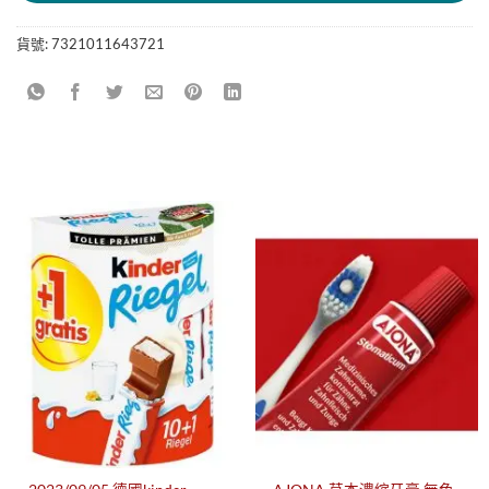
貨號:
7321011643721