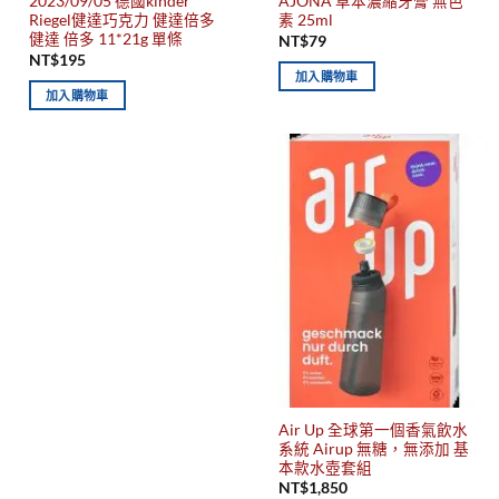
2023/09/05 德國kinder
AJONA 草本濃縮牙膏 無色
Riegel健達巧克力 健達倍多
素 25ml
健達 倍多 11*21g 單條
NT$
79
NT$
195
加入購物車
加入購物車
Air Up 全球第一個香氣飲水
系統 Airup 無糖，無添加 基
本款水壺套組
NT$
1,850