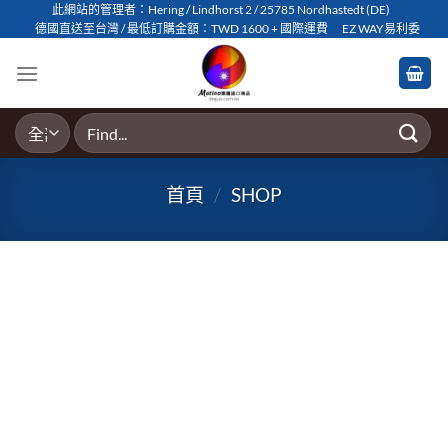
Skip
此網站的管理者：Hering / Lindhorst 2 / 25785 Nordhastedt (DE)
德國直送至台灣 / 最低訂購金額：TWD 1600 + 國際運費
EZ WAY易利委
to
content
搜
尋
關
首頁
/
SHOP
鍵
字: