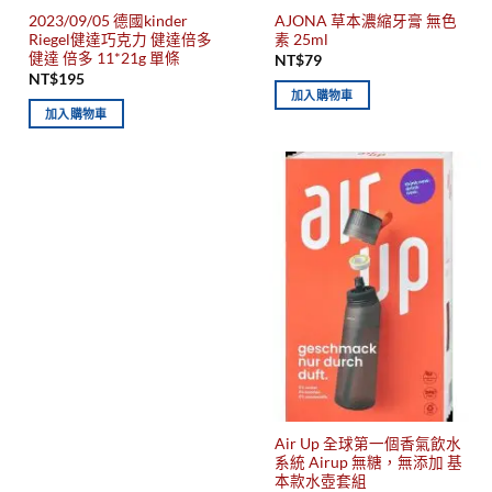
2023/09/05 德國kinder
AJONA 草本濃縮牙膏 無色
Riegel健達巧克力 健達倍多
素 25ml
健達 倍多 11*21g 單條
NT$
79
NT$
195
加入購物車
加入購物車
Air Up 全球第一個香氣飲水
系統 Airup 無糖，無添加 基
本款水壺套組