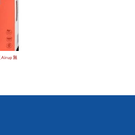
irup 無
搶購！