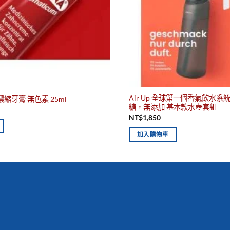
Air Up 全球第一個香氣飲水系統 A
濃縮牙膏 無色素 25ml
糖，無添加 基本款水壺套組
NT$
1,850
加入購物車
你有發現這些嗎？不要錯過！
商品
最佳保質期，立即