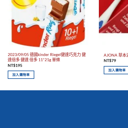
2023/09/05 德國kinder Riegel健達巧克力 健
AJONA 草本
達倍多 健達 倍多 11*21g 單條
NT$
79
NT$
195
加入購物車
加入購物車
新到