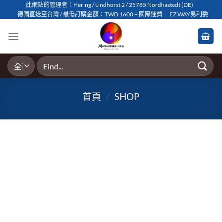
Skip
此網站的管理者：Hering / Lindhorst 2 / 25785 Nordhastedt (DE)
德國直送至台灣 / 最低訂購金額：TWD 1600 + 國際運費
EZ WAY易利委
to
content
搜
尋
關
首頁
/
SHOP
鍵
字: