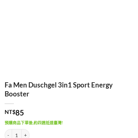
Fa Men Duschgel 3in1 Sport Energy
Booster
85
NT$
預購商品下單後,約四週抵達臺灣!
Fa Men Duschgel 3in1 Sport Energy Booster 數量