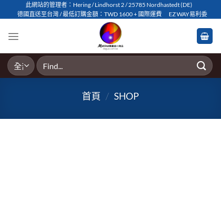
Skip
此網站的管理者：Hering / Lindhorst 2 / 25785 Nordhastedt (DE)
德國直送至台灣 / 最低訂購金額：TWD 1600 + 國際運費
EZ WAY易利委
to
content
搜
尋
關
首頁
/
SHOP
鍵
字: