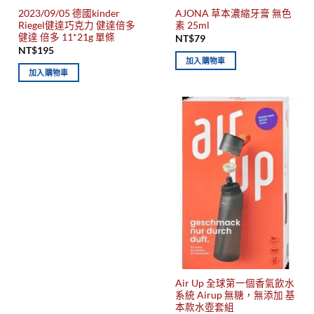
2023/09/05 德國kinder
AJONA 草本濃縮牙膏 無色
Riegel健達巧克力 健達倍多
素 25ml
健達 倍多 11*21g 單條
NT$
79
NT$
195
加入購物車
加入購物車
Air Up 全球第一個香氣飲水
系統 Airup 無糖，無添加 基
本款水壺套組