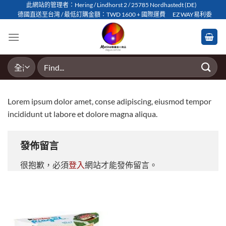
Skip
此網站的管理者：Hering / Lindhorst 2 / 25785 Nordhastedt (DE)
德國直送至台灣 / 最低訂購金額：TWD 1600 + 國際運費
EZ WAY易利委
to
content
搜
尋
關
鍵
Lorem ipsum dolor amet, conse adipiscing, eiusmod tempor
字:
incididunt ut labore et dolore magna aliqua.
發佈留言
很抱歉，必須
登入
網站才能發佈留言。