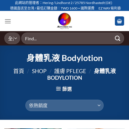
Skip
此網站的管理者：Hering / Lindhorst 2 / 25785 Nordhastedt (DE)
德國直送至台灣 / 最低訂購金額：TWD 1600 + 國際運費
EZ WAY易利委
to
content
搜
尋
關
鍵
身體乳液 Bodylotion
字:
首頁
/
SHOP
/
護膚 PFLEGE
/
身體乳液
BODYLOTION
篩選