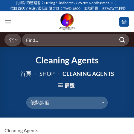
Skip
此網站的管理者：Hering / Lindhorst 2 / 25785 Nordhastedt (DE)
德國直送至台灣 / 最低訂購金額：TWD 1600 + 國際運費
EZ WAY易利委
to
content
搜
尋
關
鍵
Cleaning Agents
字:
首頁
/
SHOP
/
CLEANING AGENTS
篩選
Cleaning Agents