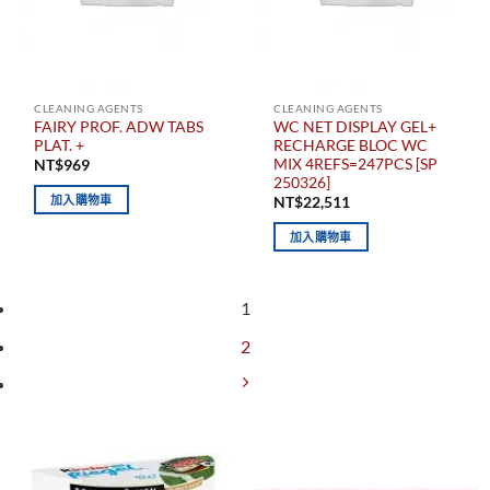
CLEANING AGENTS
CLEANING AGENTS
FAIRY PROF. ADW TABS
WC NET DISPLAY GEL+
PLAT. +
RECHARGE BLOC WC
MIX 4REFS=247PCS [SP
NT$
969
250326]
加入購物車
NT$
22,511
加入購物車
1
2