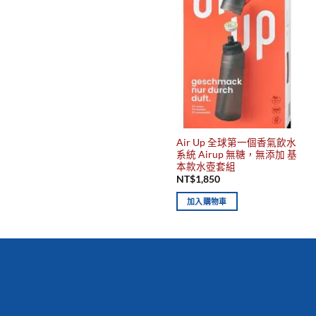
Air Up 全球第一個香氣飲水
系統 Airup 無糖，無添加 基
本款水壺套組
NT$
1,850
加入購物車
你有發現這些嗎？不要錯過！
新到商品
最佳