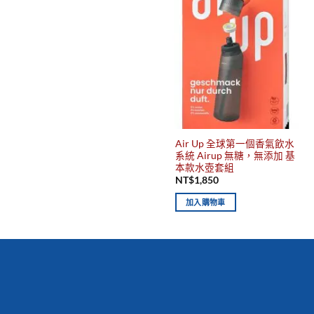
Air Up 全球第一個香氣飲水
系統 Airup 無糖，無添加 基
本款水壺套組
NT$
1,850
加入購物車
你有發現這些嗎？不要錯過！
新到商品
最佳