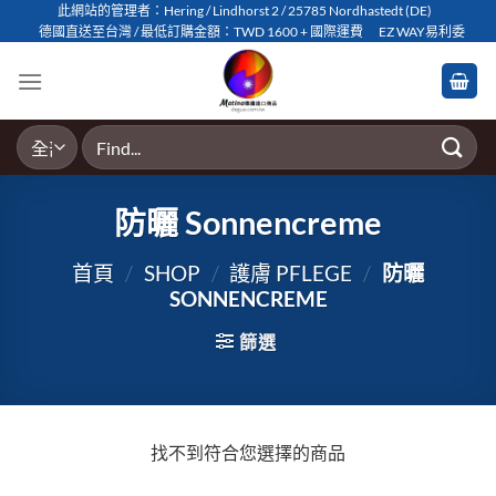
Skip
此網站的管理者：Hering / Lindhorst 2 / 25785 Nordhastedt (DE)
德國直送至台灣 / 最低訂購金額：TWD 1600 + 國際運費
EZ WAY易利委
to
content
搜
尋
關
鍵
防曬 Sonnencreme
字:
首頁
/
SHOP
/
護膚 PFLEGE
/
防曬
SONNENCREME
篩選
找不到符合您選擇的商品